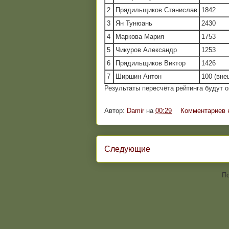
2
Прядильщиков Станислав
1842
3
Ян Тунюань
2430
4
Маркова Мария
1753
5
Чикуров Александр
1253
6
Прядильщиков Виктор
1426
7
Ширшин Антон
100 (вне
Результаты пересчёта рейтинга будут 
Автор:
Damir
на
00:29
Комментариев 
Следующие
По