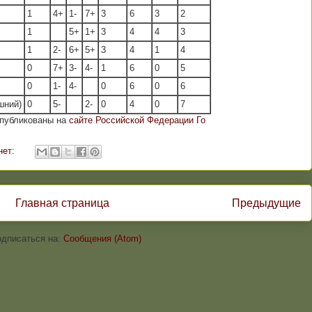
1
4+
1-
7+
3
6
3
2
1
5+
1+
3
4
4
3
1
2-
6+
5+
3
4
1
4
0
7+
3-
4-
1
6
0
5
0
1-
4-
0
6
0
6
шний)
0
5-
2-
0
4
0
7
опубликованы на
сайте Российской Федерации Го
нет:
Главная страница
Предыдущие
дписаться на:
Сообщения (Atom)