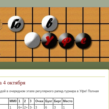
а 4 октября
ой в очередном этапе регулярного рапид-турнира в Уфе! Полная
MM0
1
2
3
Очки
Бухг
Берг
Место
1
6+
2+
3-
3
6
3
1