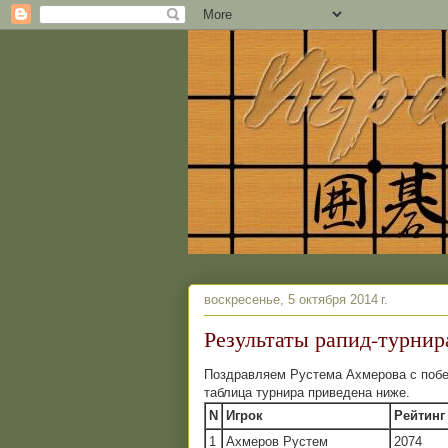
воскресенье, 5 октября 2014 г.
Результаты рапид-турнир
Поздравляем Рустема Ахмерова с побед
таблица турнира приведена ниже.
N
Игрок
Рейтинг
1
Ахмеров Рустем
2074